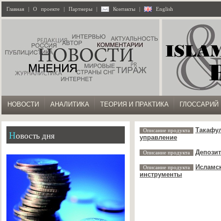
Главная
|
О проекте
|
Партнеры
|
Контакты
|
English
НОВОСТИ
АНАЛИТИКА
ТЕОРИЯ И ПРАКТИКА
ГЛОССАРИЙ
Такафул
Описание продукта
Новость дня
управление
Депозит
Описание продукта
Исламск
Описание продукта
инструменты