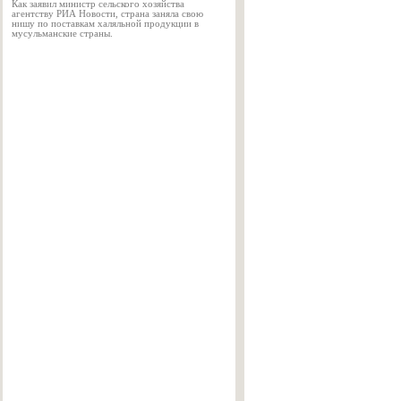
Как заявил министр сельского хозяйства
агентству РИА Новости, страна заняла свою
нишу по поставкам халяльной продукции в
мусульманские страны.