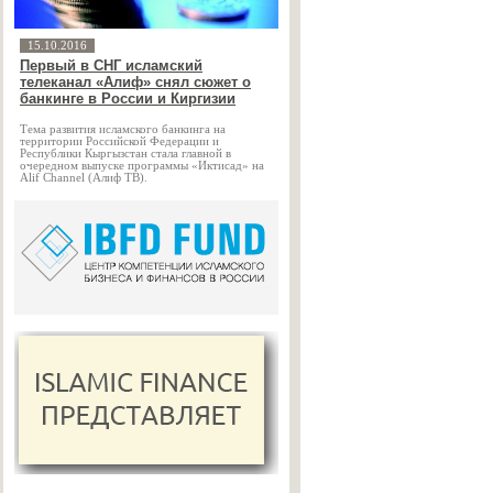
15.10.2016
Первый в СНГ исламский
телеканал «Алиф» снял сюжет о
банкинге в России и Киргизии
Тема развития исламского банкинга на
территории Российской Федерации и
Республики Кыргызстан стала главной в
очередном выпуске программы «Иктисад» на
Alif Channel (Алиф ТВ).