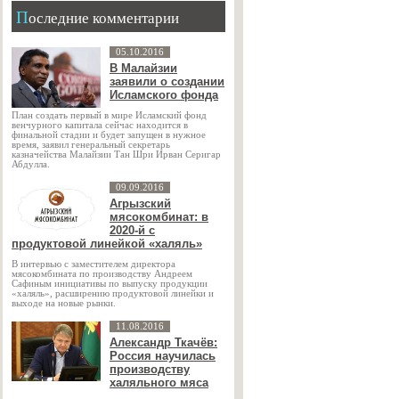
Последние комментарии
05.10.2016
В Малайзии
заявили о создании
Исламского фонда
План создать первый в мире Исламский фонд
венчурного капитала сейчас находится в
финальной стадии и будет запущен в нужное
время, заявил генеральный секретарь
казначейства Малайзии Тан Шри Ирван Серигар
Абдулла.
09.09.2016
Агрызский
мясокомбинат: в
2020-й с
продуктовой линейкой «халяль»
В интервью с заместителем директора
мясокомбината по производству Андреем
Сафиным инициативы по выпуску продукции
«халяль», расширению продуктовой линейки и
выходе на новые рынки.
11.08.2016
Александр Ткачёв:
Россия научилась
производству
халяльного мяса