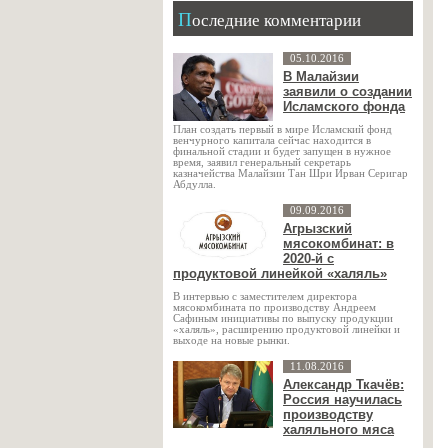
Последние комментарии
05.10.2016
В Малайзии
заявили о создании
Исламского фонда
План создать первый в мире Исламский фонд
венчурного капитала сейчас находится в
финальной стадии и будет запущен в нужное
время, заявил генеральный секретарь
казначейства Малайзии Тан Шри Ирван Серигар
Абдулла.
09.09.2016
Агрызский
мясокомбинат: в
2020-й с
продуктовой линейкой «халяль»
В интервью с заместителем директора
мясокомбината по производству Андреем
Сафиным инициативы по выпуску продукции
«халяль», расширению продуктовой линейки и
выходе на новые рынки.
11.08.2016
Александр Ткачёв:
Россия научилась
производству
халяльного мяса