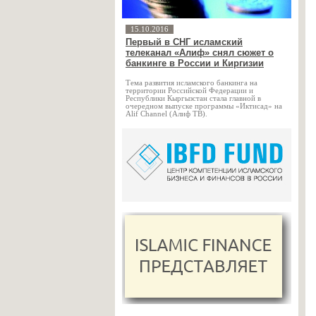
15.10.2016
Первый в СНГ исламский
телеканал «Алиф» снял сюжет о
банкинге в России и Киргизии
Тема развития исламского банкинга на
территории Российской Федерации и
Республики Кыргызстан стала главной в
очередном выпуске программы «Иктисад» на
Alif Channel (Алиф ТВ).