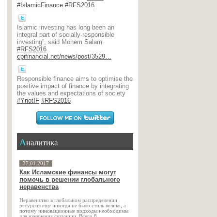
#IslamicFinance
#RFS2016
Islamic investing has long been an
integral part of socially-responsible
investing”, said Monem Salam
#RFS2016
cpifinancial.net/news/post/3529…
Responsible finance aims to optimise the
positive impact of finance by integrating
the values and expectations of society
#YnotIF
#RFS2016
Аналитика
27.01.2017
Как Исламские финансы могут
помочь в решении глобального
неравенства
Неравенство в глобальном распределении
ресурсов еще никогда не было столь велико, а
потому инновационные подходы необходимы
для изменения ситуации. Всего 8