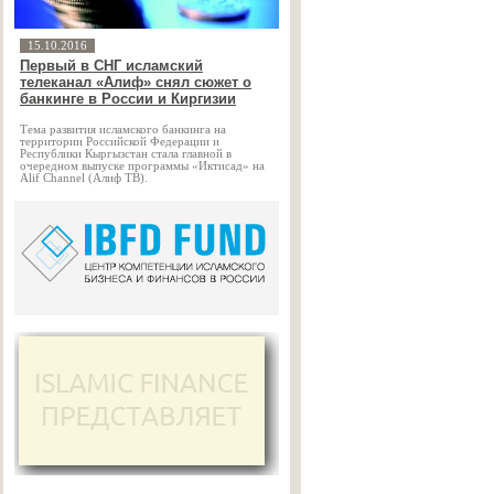
15.10.2016
Первый в СНГ исламский
телеканал «Алиф» снял сюжет о
банкинге в России и Киргизии
Тема развития исламского банкинга на
территории Российской Федерации и
Республики Кыргызстан стала главной в
очередном выпуске программы «Иктисад» на
Alif Channel (Алиф ТВ).