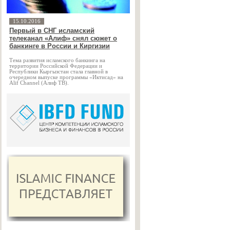
15.10.2016
Первый в СНГ исламский
телеканал «Алиф» снял сюжет о
банкинге в России и Киргизии
Тема развития исламского банкинга на
территории Российской Федерации и
Республики Кыргызстан стала главной в
очередном выпуске программы «Иктисад» на
Alif Channel (Алиф ТВ).