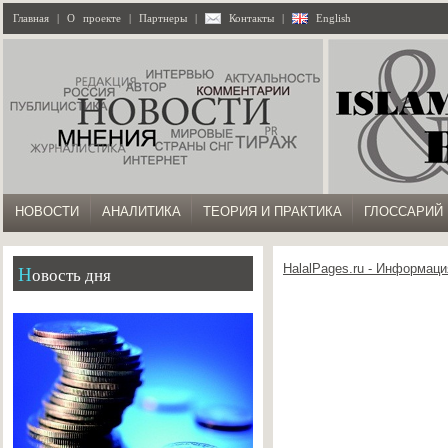
Главная
|
О проекте
|
Партнеры
|
Контакты
|
English
НОВОСТИ
АНАЛИТИКА
ТЕОРИЯ И ПРАКТИКА
ГЛОССАРИЙ
HalalPages.ru - Информаци
Новость дня