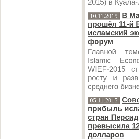
2015) в Куала
В М
10.11.2015
прошёл 11-й
исламский э
форум
Главной те
Islamic Eco
WIEF-2015 ст
росту и раз
среднего бизн
Сов
05.11.2015
прибыль исл
стран Персид
превысила 12
долларов