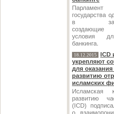
Парламент 
государства о
в законод
создающие
условия дл
банкинга.
ICD 
18.12.2015
укрепляют со
для оказания
развитию от
исламских ф
Исламская 
развитию ча
(ICD) подпис
о взаимопон