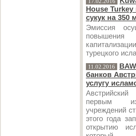
Kuwa
17.02.2016
House Turkey
сукук на 350 
Эмиссия осу
повышения
капитализац
турецкого исл
BAW
11.02.2016
банков Австр
услугу ислам
Австрийски
первым из
учреждений с
этого года за
открытию исл
который с