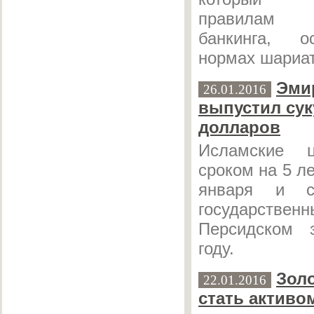
правилам 
банкинга, о
нормах шариат
Эми
26.01.2016
выпустил сук
долларов
Исламские 
сроком на 5 л
января и с
государстве
Персидском 
году.
Зол
22.01.2016
стать активо