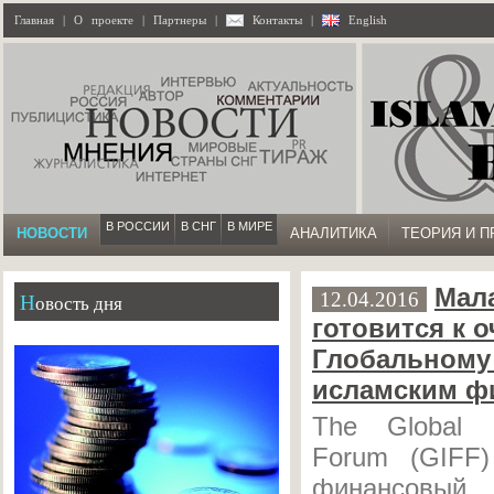
Главная
|
О проекте
|
Партнеры
|
Контакты
|
English
В РОССИИ
В СНГ
В МИРЕ
НОВОСТИ
АНАЛИТИКА
ТЕОРИЯ И П
Мал
12.04.2016
Новость дня
готовится к 
Глобальному
исламским ф
The Global I
Forum (GIFF
финансовы