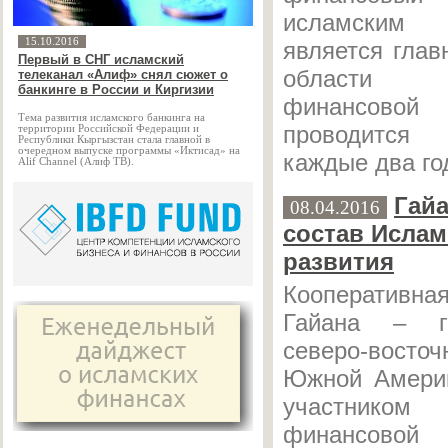
исламски
15.10.2016
является гла
Первый в СНГ исламский
области 
телеканал «Алиф» снял сюжет о
банкинге в России и Киргизии
финансовой
Тема развития исламского банкинга на
проводитс
территории Российской Федерации и
Республики Кыргызстан стала главной в
очередном выпуске программы «Иктисад» на
каждые два го
Alif Channel (Алиф ТВ).
Гай
08.04.2016
состав Ислам
развития
Кооперативн
Гайана – г
северо-восто
Южной Америк
участник
финансовой