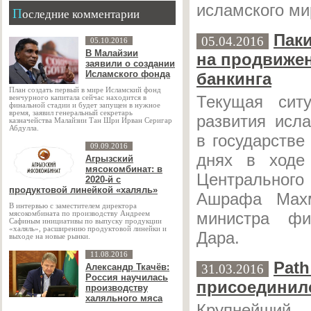
исламского ми
Последние комментарии
Паки
05.04.2016
05.10.2016
В Малайзии
на продвиже
заявили о создании
Исламского фонда
банкинга
План создать первый в мире Исламский фонд
Текущая сит
венчурного капитала сейчас находится в
финальной стадии и будет запущен в нужное
время, заявил генеральный секретарь
развития исла
казначейства Малайзии Тан Шри Ирван Серигар
Абдулла.
в государстве
09.09.2016
днях в ходе
Агрызский
мясокомбинат: в
Центральног
2020-й с
продуктовой линейкой «халяль»
Ашрафа Мах
В интервью с заместителем директора
министра фи
мясокомбината по производству Андреем
Сафиным инициативы по выпуску продукции
«халяль», расширению продуктовой линейки и
Дара.
выходе на новые рынки.
11.08.2016
Path
Александр Ткачёв:
31.03.2016
Россия научилась
присоединилс
производству
халяльного мяса
Крупнейший 