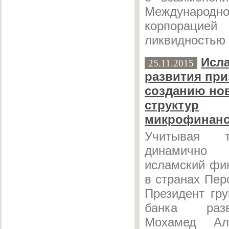
Международ
корпорацией
ликвидностью (
Исл
25.11.2015
развития при
созданию но
структур
микрофинанс
Учитывая т
динамично
исламский фи
в странах Пер
Президент гр
банка раз
Мохамед Ал