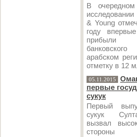
В очередном
исследовании
& Young отмеч
году впервы
прибыли 
банковско
арабском рег
отметку в 12 м
Ома
05.11.2015
первые госу
сукук
Первый выпу
сукук Сул
вызвал высо
стороны п