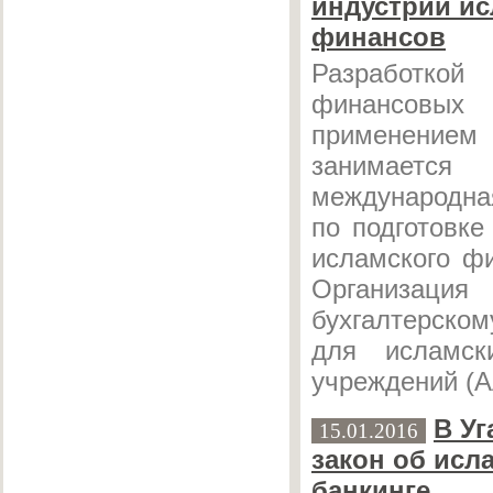
индустрии ис
финансов
Разработкой
финансовых
применен
занимает
международн
по подготовке
исламского ф
Органи
бухгалтерском
для исламск
учреждений (A
В Уг
15.01.2016
закон об исл
банкинге