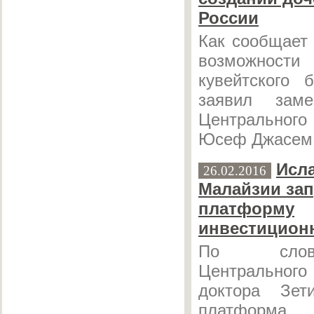
России
Как сообщает
возможнос
кувейтского 
заявил заме
Центрального
Юсеф Джасем 
Исл
26.02.2016
Малайзии зап
платформу
инвестицион
По слов
Центрального
доктора Зет
платформа 