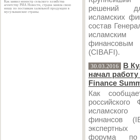
Как заявил министр сельского хозяйства
агентству РИА Новости, страна заняла свою
решений д
нишу по поставкам халяльной продукции в
мусульманские страны.
исламских фи
состав Генера
исламски
финансовым
(CIBAFI).
В К
30.03.2016
начал работу
Finance Summ
Как сообщае
российского 
исламског
финансов (
экспертны
форума по