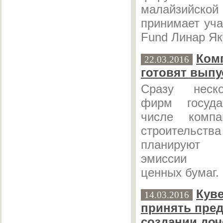
малайзийс
принимает уча
Fund Линар Як
Ком
22.03.2016
готовят выпу
Сразу неск
фирм госуд
числе комп
строительств
планируют
эмиссии к
ценных бумаг.
Куве
14.03.2016
принять пре
создании доч