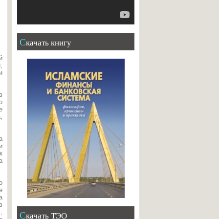
Скачать книгу
й
,
и
в
о
е
,
а
и
к
а
о
е
а
в
,
Скачать ТЭО