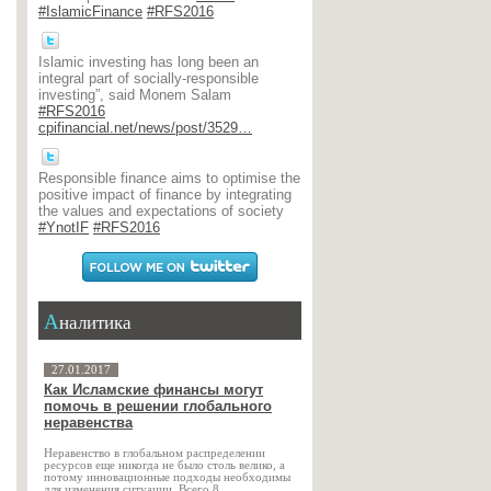
#IslamicFinance
#RFS2016
Islamic investing has long been an
integral part of socially-responsible
investing”, said Monem Salam
#RFS2016
cpifinancial.net/news/post/3529…
Responsible finance aims to optimise the
positive impact of finance by integrating
the values and expectations of society
#YnotIF
#RFS2016
Аналитика
27.01.2017
Как Исламские финансы могут
помочь в решении глобального
неравенства
Неравенство в глобальном распределении
ресурсов еще никогда не было столь велико, а
потому инновационные подходы необходимы
для изменения ситуации. Всего 8