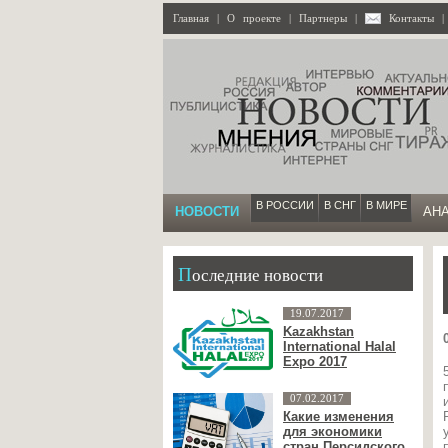
Главная
|
О проекте
|
Партнеры
|
Контакты
В РОССИИ
В СНГ
В МИРЕ
НОВОСТИ
АН
Последние новости
19.07.2017
Kazakhstan
International Halal
Expo 2017
07.02.2017
Какие изменения
для экономики
стран Персидского