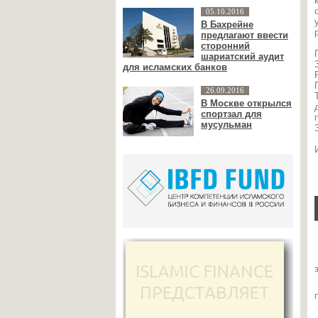
05.10.2016
В Бахрейне
предлагают ввести
сторонний
шариатский аудит
для исламских банков
26.09.2016
В Москве открылся
спортзал для
мусульман