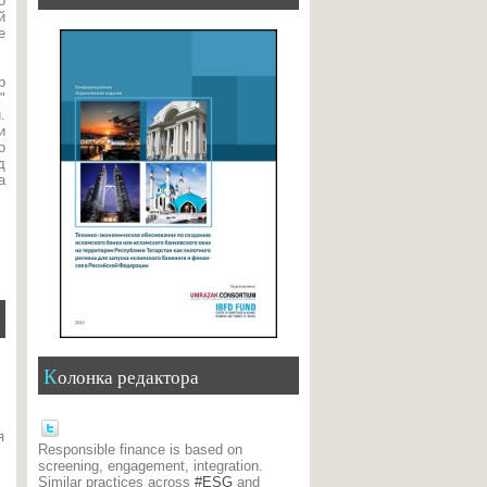
о
й
е
р
"
.
и
о
д
а
Колонка редактора
я
Responsible finance is based on
screening, engagement, integration.
Similar practices across
#ESG
and