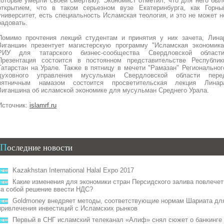
которые умерли своей смертью). Экономист отметил, что для него был
открытием, что в таком серьезном вузе Екатеринбурга, как Горны
университет, есть специальность Исламская теология, и это не может н
радовать.
Помимо прочтения лекций студентам и принятия у них зачета, Лина
Зиганшин презентует магистерскую программу "Исламская экономика
РИУ для татарского бизнес-сообщества Свердловской области
Презентация состоится в постоянном представительстве Республик
Татарстан на Урале. Также в пятницу в мечети "Рамазан" Региональног
духовного управления мусульман Свердловской области пере
пятничным намазом состоится просветительская лекция Линар
Зиганшина об исламской экономике для мусульман Среднего Урала.
Источник:
islamrf.ru
Последние новости
Kazakhstan International Halal Expo 2017
Какие изменения для экономики стран Персидского залива повлечет
за собой решение ввести НДС?
Goldmoney внедряет методы, соответствующие нормам Шариата дл
привлечения инвестиций с Исламских рынков
Первый в СНГ исламский телеканал «Алиф» снял сюжет о банкинге