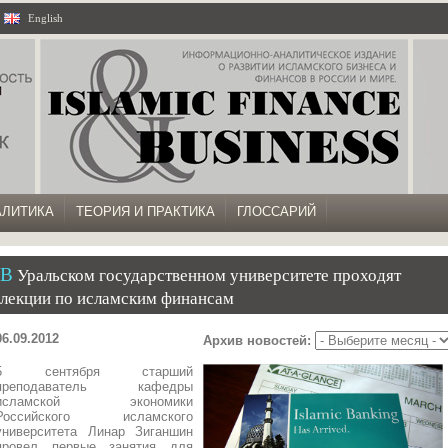
|
English
АЛИТИКА
ТЕОРИЯ И ПРАКТИКА
ГЛОССАРИЙ
В Уральском государственном университете проходят
лекции по исламским финансам
06.09.2012
Архив новостей:
5 сентября старший
преподаватель кафедры
исламской экономики
Российского исламского
университета Линар Зиганшин
провел первые занятия для