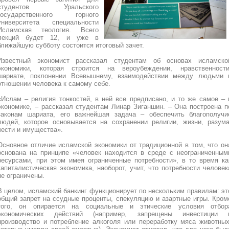
студентов Уральского
государственного горного
университета специальности
Исламская теология. Всего
лекций будет 12, и уже в
ближайшую субботу состоится итоговый зачет.
Известный экономист рассказал студентам об основах исламско
экономики, которая строится на вероубеждении, нравственности
шариате, поклонении Всевышнему, взаимодействии между людьми 
отношении человека к самому себе.
«Ислам – религия тонкостей, в ней все предписано, и то же самое – 
экономике, – рассказал студентам Линар Зиганшин. – Она построена п
законам шариата, его важнейшая задача – обеспечить благополучи
людей, которое основывается на сохранении религии, жизни, разума
чести и имущества».
Основное отличие исламской экономики от традиционной в том, что он
основана на принципе «человек находится в среде с неограниченным
ресурсами, при этом имея ограниченные потребности», в то время ка
капиталистическая экономика, наоборот, учит, что потребности человек
не ограничены.
В целом, исламский банкинг функционирует по нескольким правилам: эт
общий запрет на ссудные проценты, спекуляцию и азартные игры. Кром
того, он опирается на социальные и этические условия отбор
экономических действий (например, запрещены инвестиции 
производство и потребление алкоголя или переработку мяса животных