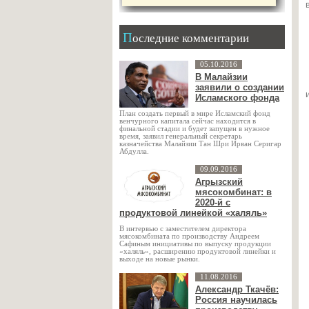
Последние комментарии
05.10.2016
В Малайзии
заявили о создании
Исламского фонда
План создать первый в мире Исламский фонд
венчурного капитала сейчас находится в
финальной стадии и будет запущен в нужное
время, заявил генеральный секретарь
казначейства Малайзии Тан Шри Ирван Серигар
Абдулла.
09.09.2016
Агрызский
мясокомбинат: в
2020-й с
продуктовой линейкой «халяль»
В интервью с заместителем директора
мясокомбината по производству Андреем
Сафиным инициативы по выпуску продукции
«халяль», расширению продуктовой линейки и
выходе на новые рынки.
11.08.2016
Александр Ткачёв:
Россия научилась