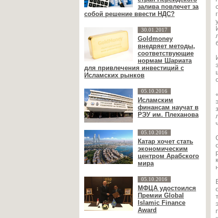
залива повлечет за
собой решение ввести НДС?
30.01.2017
Goldmoney
внедряет методы,
соответствующие
нормам Шариата
для привлечения инвестиций с
Исламских рынков
05.10.2016
Исламским
финансам научат в
РЭУ им. Плеханова
05.10.2016
Катар хочет стать
экономическим
центром Арабского
мира
05.10.2016
МФЦА удостоился
Премии Global
Islamic Finance
Award