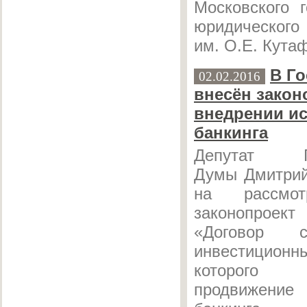
Московского г
юридическог
им. О.Е. Кута
В Г
02.02.2016
внесён закон
внедрении и
банкинга
Депутат Го
Думы Дмитрий
на рассмот
законопроект
«Договор с
инвестицио
которого
продвижени