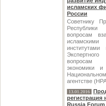
развитие инд
исламских ф
России
Советнику Пр
Республики
вопросам вз
исламскими
институтами
Экспертно
вопросам
экономики и
Национально
агентстве (НРА
Про
13.01.2016
регистрация н
Russia Forum