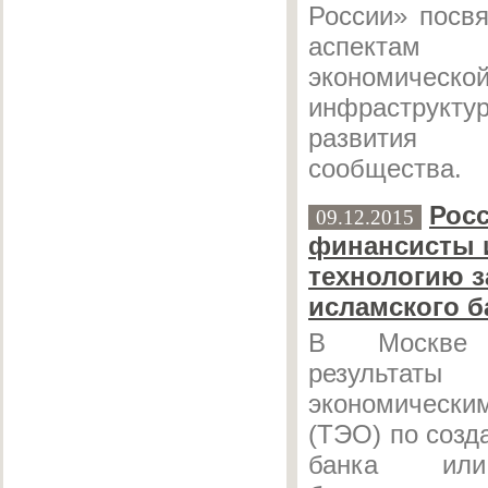
России» посв
аспектам 
экономическо
инфраструкт
развития м
сообщества.
Рос
09.12.2015
финансисты 
технологию з
исламского б
В Москве 
результат
экономическ
(ТЭО) по созд
банка или