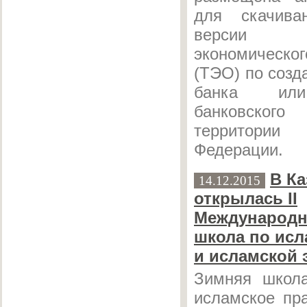
для скачива
версии 
экономическо
(ТЭО) по созд
банка или
банковско
территори
Федерации.
В Ка
14.12.2015
открылась II
Международн
школа по исл
и исламской 
Зимняя школ
исламское пр