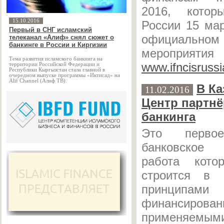
2016, кото
15.10.2016
России 15 мар
Первый в СНГ исламский
официаль
телеканал «Алиф» снял сюжет о
банкинге в России и Киргизии
меропр
Тема развития исламского банкинга на
www.ifncisrussi
территории Российской Федерации и
Республики Кыргызстан стала главной в
очередном выпуске программы «Иктисад» на
Alif Channel (Алиф ТВ).
В Ка
11.02.2016
Центр партнё
банкинга
Это перво
банковское
работа кото
строится в 
принципами
финансиров
применяемы