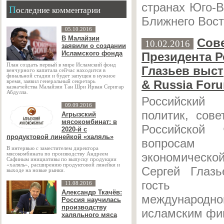
странах Юго-В
Последние комментарии
Ближнего Вост
05.10.2016
В Малайзии
Сов
10.02.2016
заявили о создании
Исламского фонда
Президента Р
План создать первый в мире Исламский фонд
Глазьев выст
венчурного капитала сейчас находится в
финальной стадии и будет запущен в нужное
& Russia For
время, заявил генеральный секретарь
казначейства Малайзии Тан Шри Ирван Серигар
Абдулла.
Российски
09.09.2016
политик, сове
Агрызский
мясокомбинат: в
Российской
2020-й с
продуктовой линейкой «халяль»
вопросам 
В интервью с заместителем директора
экономическ
мясокомбината по производству Андреем
Сафиным инициативы по выпуску продукции
«халяль», расширению продуктовой линейки и
Сергей Глаз
выходе на новые рынки.
гость кр
11.08.2016
Александр Ткачёв:
международн
Россия научилась
производству
исламским фи
халяльного мяса