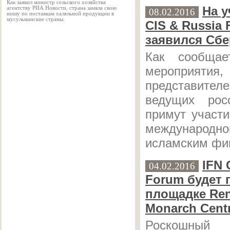
Как заявил министр сельского хозяйства
На у
агентству РИА Новости, страна заняла свою
08.02.2016
нишу по поставкам халяльной продукции в
мусульманские страны.
CIS & Russia
заявился Сбе
Как сообщае
мероприятия, 
представите
ведущих рос
примут участ
международ
исламским фи
IFN 
04.02.2016
Forum будет 
площадке Ren
Monarch Cent
Роскошн