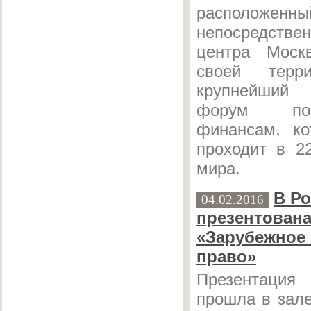
располо
непосредствен
центра Моск
своей терр
крупнейший 
форум по
финансам, ко
проходит в 22
мира.
В Р
04.02.2016
презентован
«Зарубежное 
право»
Презентация
прошла в зале