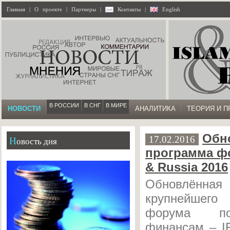
Главная
|
О проекте
|
Партнеры
|
Контакты
|
English
В РОССИИ
В СНГ
В МИРЕ
НОВОСТИ
АНАЛИТИКА
ТЕОРИЯ И П
Обн
17.02.2016
Новость дня
программа фо
& Russia 2016
Обновлённ
крупнейшего 
форума по
финансам – I