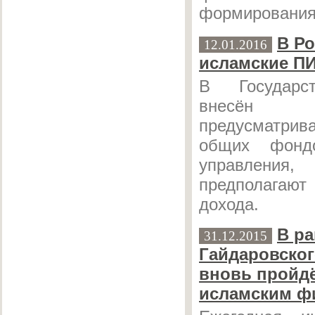
формирования
В Ро
12.01.2016
исламские П
В Государс
внесён за
предусматрив
общих фондо
управления
предполагают
дохода.
В ра
31.12.2015
Гайдаровско
вновь пройдё
исламским ф