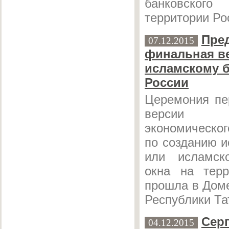
банковско
территории Ро
Пре
07.12.2015
финальная в
исламскому б
России
Церемония пе
версии 
экономическо
по созданию и
или исламско
окна на терр
прошла в Дом
Республики Та
Сер
04.12.2015