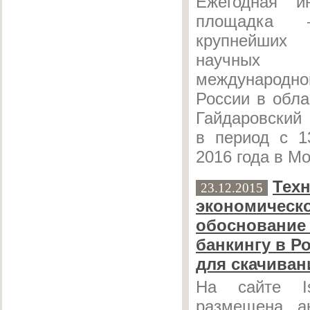
Ежегодная ин
площадка
крупнейши
научных
международ
России в обла
Гайдаровский
в период с 1
2016 года в Мо
Техн
23.12.2015
экономическ
обоснование
банкингу в Р
для скачиван
На сайте Isl
размещена а