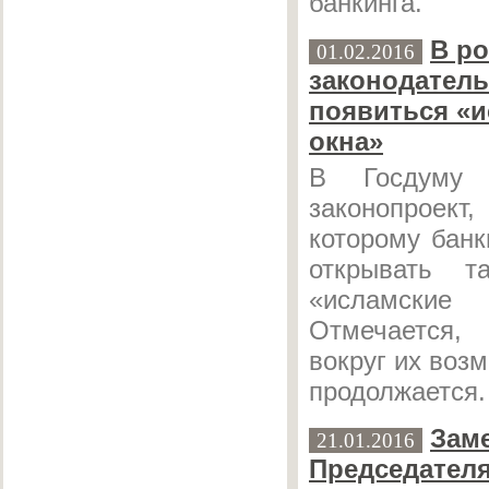
банкинга.
В р
01.02.2016
законодатель
появиться «и
окна»
В Госдуму 
законопрое
которому банк
открывать т
«исламск
Отмечается,
вокруг их воз
продолжается.
Зам
21.01.2016
Председател