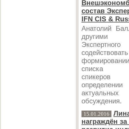
Внешэкономб
состав Экспе
IFN CIS & Rus
Анатолий Бал
другими у
Экспертного
содейст
формировани
списка пр
спикеро
определен
актуальн
обсуждения.
Лин
15.01.2016
награждён за