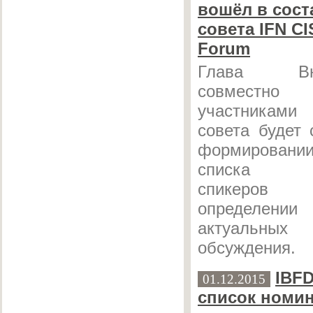
вошёл в сост
совета IFN CI
Forum
Глава Вне
совместно
участникам
совета будет 
формировани
списка пр
спикеро
определен
актуальн
обсуждения.
IBF
01.12.2015
список номи