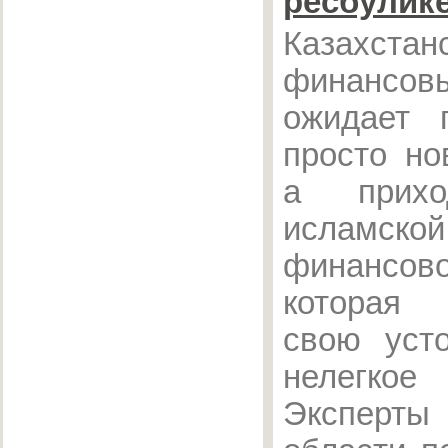
ресбулике
Казахстан
финансо
ожидает 
просто но
а прихо
исламской
финансово
которая
свою усто
нелегко
Эксперты