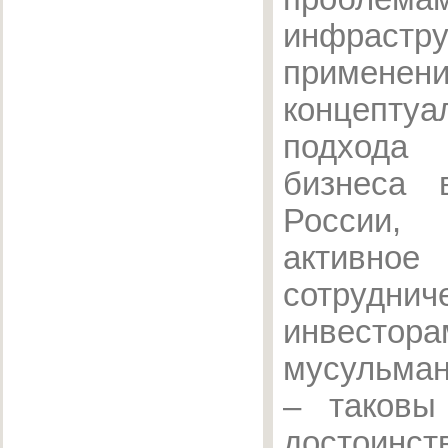
инфрастру
применен
концептуа
подхода 
бизнеса 
России,
активное
сотрудн
инвест
мусульман
– таковы
достоин