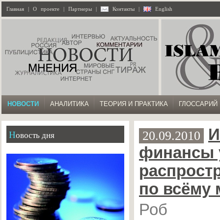
Главная
|
О проекте
|
Партнеры
|
Контакты
|
English
НОВОСТИ
АНАЛИТИКА
ТЕОРИЯ И ПРАКТИКА
ГЛОССАРИЙ
И
20.09.2010
Новость дня
финансы 
распрост
по всёму 
Роб Р