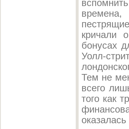
вспом
времен
пестрящие
кричали о
бонусах д
Уолл-
лондонск
Тем не ме
всего лиш
того как 
финансов
оказалась 