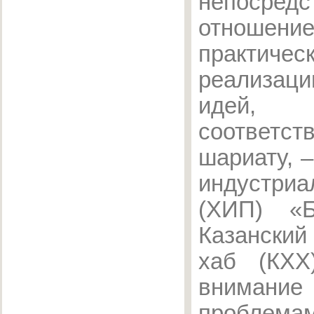
непосредс
отнош
практичес
реализац
идей,
соответст
шариату, 
индустриа
(ХИП) «Б
Казанский
хаб (КХХ
вним
проблема