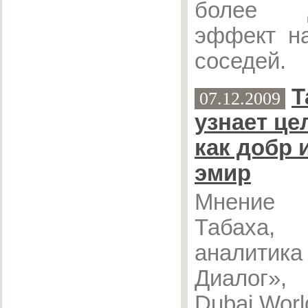
более д
эффект н
соседей.
Т
07.12.2009
узнает це
как добр 
эмир
Мнение
Табаха,
аналитика
Диалог»,
Dubai Worl