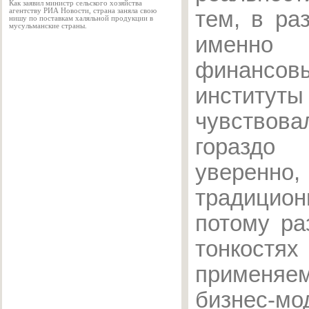
Как заявил министр сельского хозяйства
агентству РИА Новости, страна заняла свою
тем, в ра
нишу по поставкам халяльной продукции в
мусульманские страны.
именно 
финансов
институты
чувство
горазд
уверен
традици
потому ра
тонкостях
применя
бизнес-м