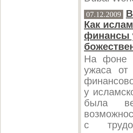
B
07.12.2009
Как ислам
финансы 
божестве
На фоне 
ужаса от 
финансово
у исламск
была вел
возможнос
с труд