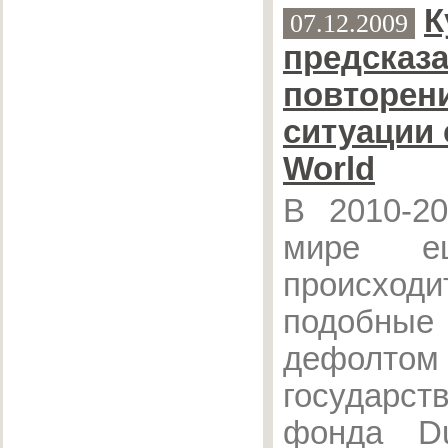
К
07.12.2009
предсказ
повторен
ситуации 
World
В 2010-20
мире е
происходи
подобные 
дефолтом
государст
фонда Du