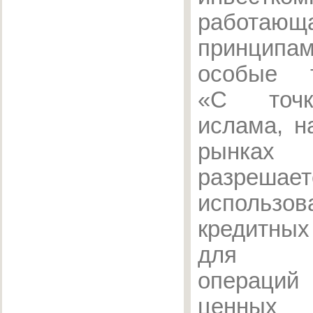
работа
принципа
особые т
«С точк
ислама, н
рынк
разрешает
использов
кредитны
для пр
операций
ценных