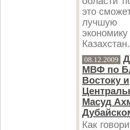
области п
это сможе
лучшую
экономику
Казахстан.
Д
08.12.2009
МВФ по Б
Востоку и
Централь
Масуд Ахм
Дубайско
Как говори