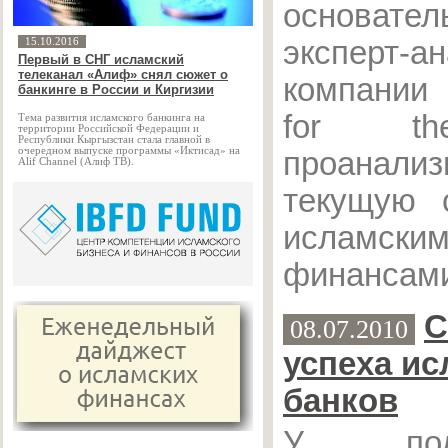
основател
эксперт-а
15.10.2016
Первый в СНГ исламский
телеканал «Алиф» снял сюжет о
компании 
банкинге в России и Киргизии
for th
Тема развития исламского банкинга на
территории Российской Федерации и
Республики Кыргызстан стала главной в
очередном выпуске программы «Иктисад» на
проанализ
Alif Channel (Алиф ТВ).
текущую 
исламски
финансами
С
08.07.2010
успеха ис
банков
У пода