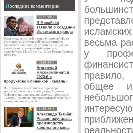
Последние комментарии
большинст
предста
05.10.2016
В Малайзии
заявили о создании
исламски
Исламского фонда
План создать первый в мире Исламский фонд
весьма ра
венчурного капитала сейчас находится в
финальной стадии и будет запущен в нужное
время, заявил генеральный секретарь
у профес
казначейства Малайзии Тан Шри Ирван Серигар
Абдулла.
финанси
09.09.2016
Агрызский
мясокомбинат: в
правило
2020-й с
продуктовой линейкой «халяль»
общее 
В интервью с заместителем директора
мясокомбината по производству Андреем
небольш
Сафиным инициативы по выпуску продукции
«халяль», расширению продуктовой линейки и
выходе на новые рынки.
интерес
11.08.2016
Александр Ткачёв:
прибли
Россия научилась
производству
реальнос
халяльного мяса