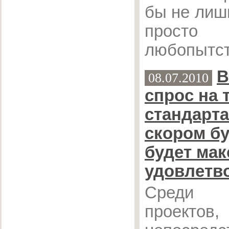
бы не лиш
прос
любопытст
В
08.07.2010
спрос на 
стандарта
скором б
будет ма
удовлетв
Среди п
проектов,