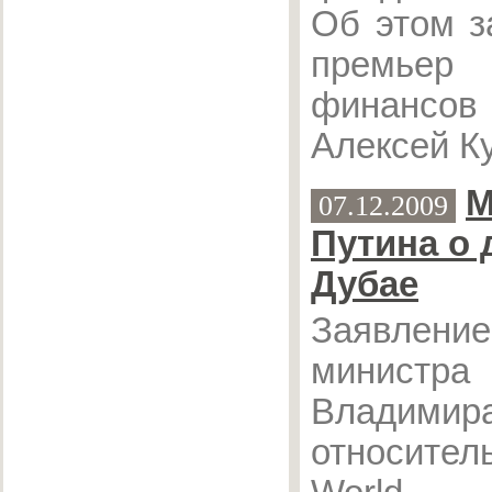
Об этом з
премьер 
финансо
Алексей К
М
07.12.2009
Путина о 
Дубае
Заявлени
министр
Владими
относите