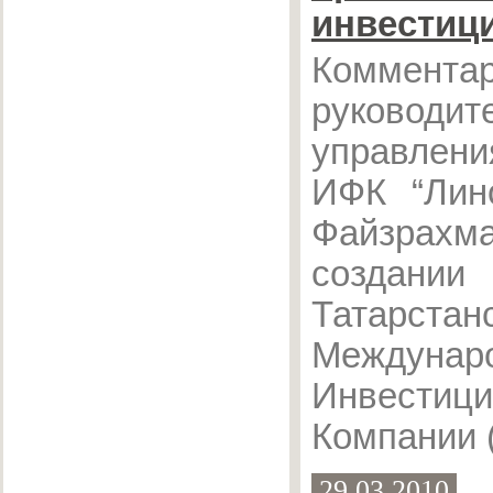
инвестици
Коммента
руководит
управлени
ИФК “Лино
Файзрахм
создании
Татарстан
Междунар
Инвестици
Компании 
29.03.2010